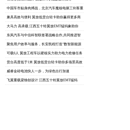
中国车市贴身肉搏战，北京汽车魔核电驱三剑客重
装上
兼具高效与便利 翼放低货台轻卡助你赢得更多商
机
大马力 高承载 江西五十铃翼放EMT猛犸象助你
东风汽车与中信科智联签署战略合作,共同推进智
能网
聚焦用户效率与服务，长安凯程打造“数智新能源
商用
可载6人 翼放工程车以硬核实力助力电力抢修任务
货台高度低于1米 翼放低货台轻卡助你多场景高效
威睿金砖电池快人一步，为绿色出行加速
飞翼重载梁独创设计 江西五十铃翼放EMT猛犸