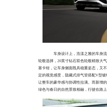
车身设计上，浩漾之雅的车身流线
轮毂选择，20英寸钻石双色轮毂精致大
塞卡钳，让车身侧面既具稳重姿态，又不
定的视觉感受，隐藏式排气管搭配V型镀
让整车的豪华感与协调性拉满。而新增的
绿色与春日的自然景致相融，行驶在路上