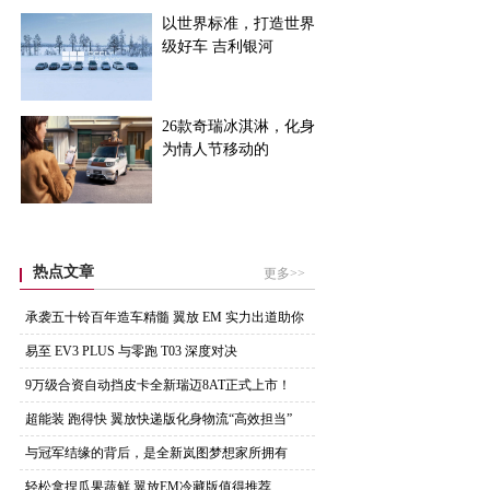
以世界标准，打造世界
级好车 吉利银河
26款奇瑞冰淇淋，化身
为情人节移动的
热点文章
更多>>
承袭五十铃百年造车精髓 翼放 EM 实力出道助你
易至 EV3 PLUS 与零跑 T03 深度对决
9万级合资自动挡皮卡全新瑞迈8AT正式上市！
超能装 跑得快 翼放快递版化身物流“高效担当”
与冠军结缘的背后，是全新岚图梦想家所拥有
的“冠军
轻松拿捏瓜果蔬鲜 翼放EM冷藏版值得推荐