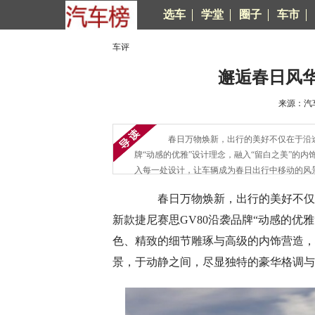
选车
学堂
圈子
车市
车评
邂逅春日风华
来源：汽车
春日万物焕新，出行的美好不仅在于沿途的
牌“动感的优雅”设计理念，融入“留白之美”的
入每一处设计，让车辆成为春日出行中移动的风
春日万物焕新，出行的美好不仅在
新款捷尼赛思GV80沿袭品牌“动感的优
色、精致的细节雕琢与高级的内饰营造，
景，于动静之间，尽显独特的豪华格调与