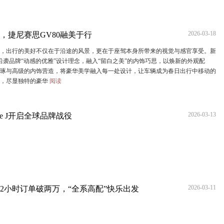
2026-03-18
，捷尼赛思GV80融美于行
出行的美好不仅在于沿途的风景，更在于座驾本身所带来的视觉与感官享受。新
0沿袭品牌“动感的优雅”设计理念，融入“留白之美”的内饰巧思，以焕新的外观配
琢与高级的内饰营造，将豪华美学融入每一处设计，让车辆成为春日出行中移动的
间，尽显独特的豪华
阅读
2026-03-13
ssie J开启全球品牌战役
2026-03-11
售2小时订单破两万，“全系高配”快乐出发