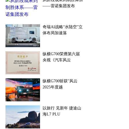
——雷诺集团发布
奇瑞AI战略“水陆空”立
体布局加速落
纵横G700荣膺第六届
央视《汽车风云
纵横G700斩获"风云
2025年度越
以旅行 见新年 捷途山
海L7 PLU