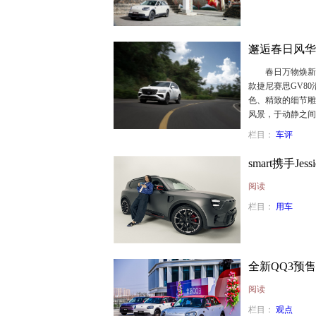
邂逅春日风华
春日万物焕新，
款捷尼赛思GV8
色、精致的细节雕
风景，于动静之
栏目：
车评
smart携手Je
阅读
栏目：
用车
全新QQ3预
阅读
栏目：
观点