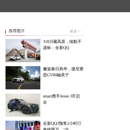
推荐图片
更多>>
318川藏高原，续航不
虚标：全新QQ
邂逅春日风华，捷尼赛
思GV80融美于
smart携手Jessie J开启
全
全新QQ3预售2小时订
单破两万，“全