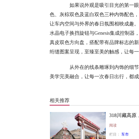
如果说外观是吸引目光的第一眼惊
色、灰棕双色及蓝白双色三种内饰配色，
让车内空间与外界的春日氛围相映成趣。
水晶电子换挡旋钮与Genesis集成控
真皮双色方向盘，搭配带有品牌标志的新
绗缝图案呈现，至臻至美的触感，让每一
从外在的线条雕琢到内饰的细节打
美学完美融合，让每一次春日出行，都成
相关推荐
318川藏高
阅读
栏目：
车市