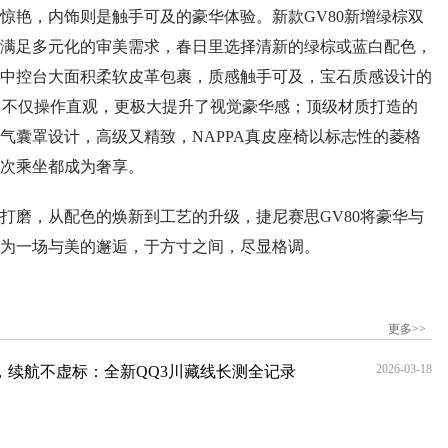
艳，内饰则是触手可及的豪华体验。新款GV80新增绿棕双
满足多元化的审美需求，春日里选择清新的绿棕或蓝白配色，
中控台大面积柔软皮革包裹，质感触手可及，宝石质感设计的
制器，不仅操作直观，更极大提升了视觉豪华感；顶级材质打造的
气囊罩设计，高级又精致，NAPPA真皮座椅以标志性的菱格
次乘坐都成为奢享。
磨，从配色的焕新到工艺的升级，捷尼赛思GV80将豪华与
为一场与美的邂逅，于方寸之间，尽显格调。
更多>>
2026-03-18
原，续航不虚标：全新QQ3川藏线长测全记录