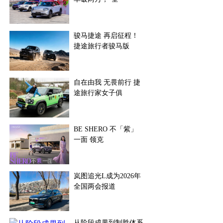
骏马捷途 再启征程！
捷途旅行者骏马版
自在由我 无畏前行 捷
途旅行家女子俱
BE SHERO 不「紫」
一面 领克
岚图追光L成为2026年
全国两会报道
从阶段成果到制胜体系