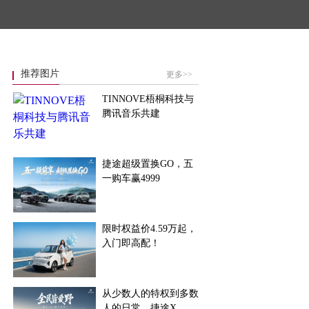
推荐图片
更多>>
TINNOVE梧桐科技与
腾讯音乐共建
捷途超级置换GO，五
一购车赢4999
限时权益价4.59万起，
入门即高配！
从少数人的特权到多数
人的日常，捷途X