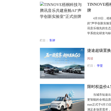
TINNOV
牌
4月10日，梧桐
的“声学创新实验
讯音乐领先的生态
学系统化研发与
栏目：
车评
捷途超级置换
阅读
栏目：
学堂
限时权益价4
当城市短途出行
更智能的全维品质
max正式于4月
满足多场景需求