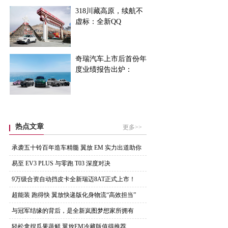
318川藏高原，续航不
虚标：全新QQ
奇瑞汽车上市后首份年
度业绩报告出炉：
热点文章
更多>>
承袭五十铃百年造车精髓 翼放 EM 实力出道助你
易至 EV3 PLUS 与零跑 T03 深度对决
9万级合资自动挡皮卡全新瑞迈8AT正式上市！
超能装 跑得快 翼放快递版化身物流“高效担当”
与冠军结缘的背后，是全新岚图梦想家所拥有
的“冠军
轻松拿捏瓜果蔬鲜 翼放EM冷藏版值得推荐