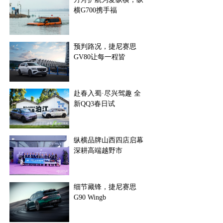
横G700携手福
预判路况，捷尼赛思
GV80让每一程皆
赴春入蜀·尽兴驾趣 全
新QQ3春日试
纵横品牌山西四店启幕
深耕高端越野市
细节藏锋，捷尼赛思
G90 Wingb