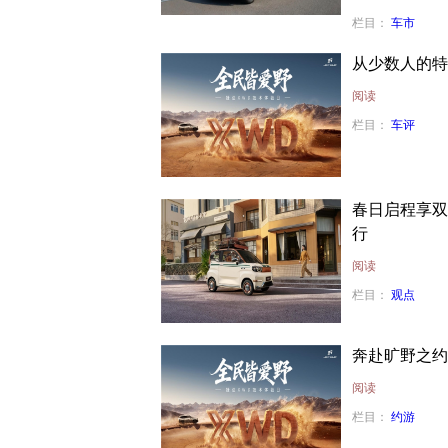
栏目：
车市
从少数人的特
阅读
栏目：
车评
春日启程享双
行
阅读
栏目：
观点
奔赴旷野之约
阅读
栏目：
约游