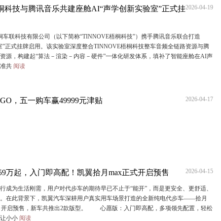
2026-04-19
E梧桐科技与腾讯音乐共建座舱AI“声学创新实验室”正式挂
车联科技有限公司（以下简称“TINNOVE梧桐科技”）携手腾讯音乐联合打造
室”正式挂牌启用。该实验室深度整合TINNOVE梧桐科技整车音频全链路资源与腾
资源，构建起“算法－渲染－内容－硬件”一体化研发体系，填补了智能座舱在AI声
标准共
阅读
2026-04-17
GO，五一购车赢49999元津贴
2026-04-15
.59万起，入门即高配！凯翼拾月max正式开启预售
成为生活刚需，用户对代步车的期待早已不止于“能开”，而是更安全、更舒适、
。在此背景下，凯翼汽车深耕用户真实用车场景打造的全新纯电代步车——拾月
15日开启预售，新车共推出2款版型。 心愿版：入门即高配，多项领先配置，轻松
，让小小
阅读