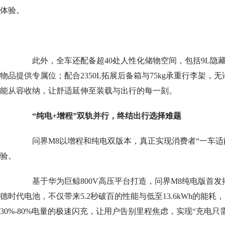
体验。
此外，全车还配备超40处人性化储物空间，包括9L隐藏式
物品提供专属位；配合2350L拓展后备箱与75kg承重行李架
能从容收纳，让舒适延伸至装载与出行的每一刻。
“纯电+增程”双轨并行
，
终结出行选择难题
问界M8以增程和纯电双版本，真正实现消费者“一车适
验。
基于华为巨鲸800V高压平台打造，问界M8纯电版首发
德时代电池，不仅带来5.2秒破百的性能与低至13.6kWh的能耗，
30%-80%电量的极速闪充，让用户告别里程焦虑，实现“充电只