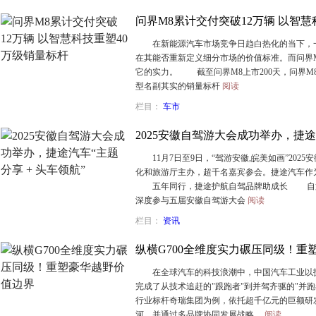
问界M8累计交付突破12万辆 以智慧
在新能源汽车市场竞争日趋白热化的当下，一
在其能否重新定义细分市场的价值标准。而问界M
它的实力。 截至问界M8上市200天，问界M8
型名副其实的销量标杆
阅读
栏目：
车市
2025安徽自驾游大会成功举办，捷途
11月7日至9日，“驾游安徽,皖美如画”202
化和旅游厅主办，超千名嘉宾参会。捷途汽车作
五年同行，捷途护航自驾品牌助成长 自第
深度参与五届安徽自驾游大会
阅读
栏目：
资讯
纵横G700全维度实力碾压同级！重
在全球汽车的科技浪潮中，中国汽车工业以技
完成了从技术追赶的"跟跑者"到并驾齐驱的"并跑
行业标杆奇瑞集团为例，依托超千亿元的巨额研
河，并通过多品牌协同发展战略，
阅读