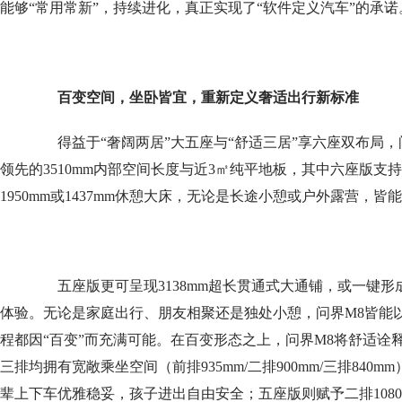
能够“常用常新”，持续进化，真正实现了“软件定义汽车”的承诺
百变空间，坐卧皆宜
，
重新定义奢适出行新标准
得益于“奢阔两居”大五座与“舒适三居”享六座双布局，问
领先的3510mm内部空间长度与近3㎡纯平地板，其中六座版支持
1950mm或1437mm休憩大床，无论是长途小憩或户外露营，皆
五座版更可呈现3138mm超长贯通式大通铺，或一键形成
体验。无论是家庭出行、朋友相聚还是独处小憩，问界M8皆能
程都因“百变”而充满可能。在百变形态之上，问界M8将舒适诠
三排均拥有宽敞乘坐空间（前排935mm/二排900mm/三排84
辈上下车优雅稳妥，孩子进出自由安全；五座版则赋予二排108