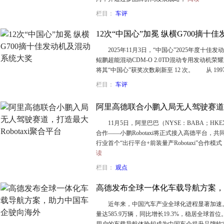
栏目：
车评
12次“中国心”加冕 纵横G700摘
2025年11月3日，“中国心”2025年度十佳
鲲鹏超能混动CDM-O 2.0TD混动专用发动
将其“中国心”获奖次数刷新至 12 次。 从 1
栏目：
车评
阿里高德联合小鹏入局无人驾驶赛道，打
11月5日，阿里巴巴（NYSE：BABA；HKE
合作——小鹏Robotaxi将正式接入高德平台
行业首个“出行平台+前装量产Robotaxi”合
读
栏目：
观点
高德发布全球一体化车载导航方案，
近年来，中国汽车产业全球化进程显著加速。中
量达585.9万辆，同比增长19.3%，稳居全