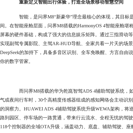
重新定义智能出行体验
，
打造全场景移动智慧空间
智能，是问界M8“新豪华”理念最核心的体现，其目标
间。在智能座舱层面，问界M8搭载的HarmonyOS 4智能座舱
屏幕的硬件基础，构成了强大的信息娱乐矩阵。通过三指滑动等
实现副驾专属影院、主驾AR-HUD导航、全家共看一片天的场
DeepSeek的加持下，具备多音区识别、全车免唤醒、方言自
你的数字管家。
而问界M8搭载的华为乾崑智驾ADS 4辅助驾驶系统，如
气或夜间行车时，30个高精度传感器组成的感知网络会主动识
的洞察力。HUAWEI ADS 4辅助驾驶系统升级WEWA架构
路到园区、停车场的一路贯通，带来行云流水、全程无忧的驾驶
118个控制器的全域OTA升级，涵盖动力、底盘、辅助驾驶、