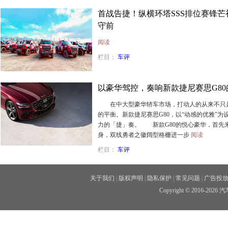
首战告捷！纵横环塔SSS排位赛锋芒初
守前
阅读
栏目：
车评
以豪华驾控，奏响新款捷尼赛思G8
在中大型豪华轿车市场，打动人的从来不只是
的平衡。新款捷尼赛思G80，以“动感的优雅”
力的「捷」奏。 新款G80的悦心豪华，首先
身，双线勇者之徽阔型格栅进一步
阅读
栏目：
车评
关于我们
|
版权声明
|
隐私保护
|
常见问题
|
广告投
Copyright © 2016-20