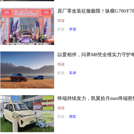
原厂零改装征服极限！纵横G700/F
阅读
栏目：
学堂
以爱相伴，问界M8凭全维实力守护
阅读
栏目：
车评
终端持续发力，凯翼拾月max终端密
阅读
栏目：
用车