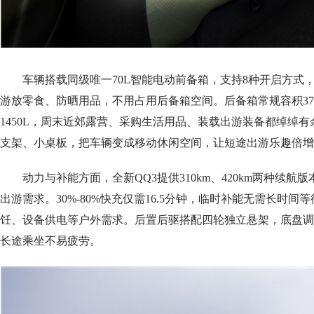
车辆搭载同级唯一70L智能电动前备箱，支持8种开启方式
游放零食、防晒用品，不用占用后备箱空间。后备箱常规容积375
1450L，周末近郊露营、采购生活用品、装载出游装备都绰绰有
支架、小桌板，把车辆变成移动休闲空间，让短途出游乐趣倍增
动力与补能方面，全新QQ3提供310km、420km两种续
出游需求。30%-80%快充仅需16.5分钟，临时补能无需长时间
饪、设备供电等户外需求。后置后驱搭配四轮独立悬架，底盘调
长途乘坐不易疲劳。