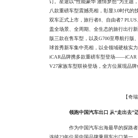
订。星途以“性能豪华 激情梦想”为主题，携X
八款重磅车型震撼亮相，彰显3.0时代的技
双车正式上市，旅行者8、自由者7 PL
盖全场景、全周期、全生态的旅行出行新体验
版三款在售车型，以及G700至尊航行版、G70
球首秀新车集中亮相，以全领域硬核实力
iCAR品牌携多款重磅车型登场——iCAR
V27家族车型联袂登场，全方位展现品
【奇瑞
领跑中国汽车出口 从“走出去”迈向
作为中国汽车出海最早的探路者之一
连续23年位居中国品牌乘用车出口第一。