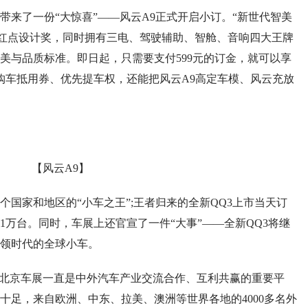
了一份“大惊喜”——风云A9正式开启小订。“新世代智美
国红点设计奖，同时拥有三电、驾驶辅助、智舱、音响四大王牌
美与品质标准。即日起，只需要支付599元的订金，就可以享
9元购车抵用券、优先提车权，还能把风云A9高定车模、风云充放
【风云A9】
国家和地区的“小车之王”;王者归来的全新QQ3上市当天订
1万台。同时，车展上还官宣了一件“大事”——全新QQ3将继
领时代的全球小车。
北京车展一直是中外汽车产业交流合作、互利共赢的重要平
十足，来自欧洲、中东、拉美、澳洲等世界各地的4000多名外