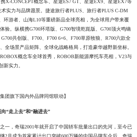
-CONCEPT概念车、星途ES7 GT、星途EX9、星途EX7等
术实力与品牌愿景。捷途旅行者PLUS、旅行者PLUS C-DM
US、环游者、山海L10等重磅新品全球亮相，为全球用户带来覆
。纵横携G700环塔版、G700智境乾崑版、G700顶火鸣镝
0共创版、F700、F700 6×6、F700草原牧狼、R700六款全
、全场景产品矩阵、全球化战略格局，打造豪华越野新坐标。
 ROBOX概念车全球首秀，ROBOB新能源摩托车亮相，V23与
牌创新实力。
集团旗下国内外品牌同馆联动】
“走上去”和“融进去”
，奇瑞2001年就开启了中国轿车批量出口的先河，至今已
继2月成为首家累计出口突破600万辆的中国品牌车企后，奇瑞