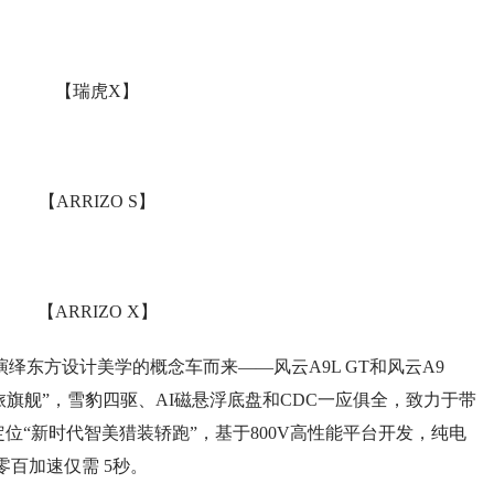
【瑞虎X】
【ARRIZO S】
【ARRIZO X】
东方设计美学的概念车而来——风云A9L GT和风云A9
级休旅旗舰”，雪豹四驱、AI磁悬浮底盘和CDC一应俱全，致力于带
n定位“新时代智美猎装轿跑”，基于800V高性能平台开发，纯电
零百加速仅需 5秒。