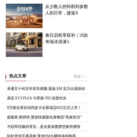
从少数人的特权到多数
人的日常，捷途X
春日启程享双补｜26款
奇瑞冰淇淋3.
热点文章
更多>>
承袭五十铃百年造车精髓 翼放 EM 实力出道助你
易至 EV3 PLUS 与零跑 T03 深度对决
9万级合资自动挡皮卡全新瑞迈8AT正式上市！
超能装 跑得快 翼放快递版化身物流“高效担当”
与冠军结缘的背后，是全新岚图梦想家所拥有
的“冠军
轻松拿捏瓜果蔬鲜 翼放EM冷藏版值得推荐