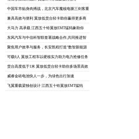
中国车市贴身肉搏战，北京汽车魔核电驱三剑客重
装上
兼具高效与便利 翼放低货台轻卡助你赢得更多商
机
大马力 高承载 江西五十铃翼放EMT猛犸象助你
东风汽车与中信科智联签署战略合作,共同推进智
能网
聚焦用户效率与服务，长安凯程打造“数智新能源
商用
可载6人 翼放工程车以硬核实力助力电力抢修任务
货台高度低于1米 翼放低货台轻卡助你多场景高效
威睿金砖电池快人一步，为绿色出行加速
飞翼重载梁独创设计 江西五十铃翼放EMT猛犸