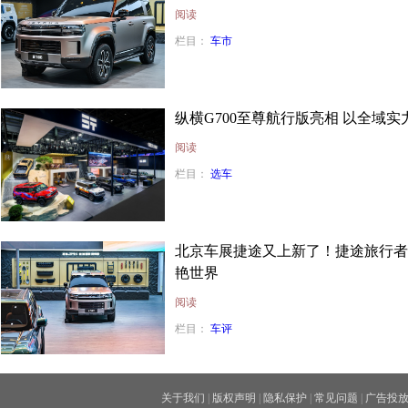
阅读
栏目：
车市
纵横G700至尊航行版亮相 以全域
阅读
栏目：
选车
北京车展捷途又上新了！捷途旅行者
艳世界
阅读
栏目：
车评
关于我们
|
版权声明
|
隐私保护
|
常见问题
|
广告投