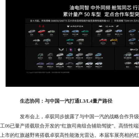
生态协同：与中国一汽打通L3/L4量产路径
发布会上，卓驭同步披露了与中国一汽的战略合作升级。乘
工06已量产搭载联合开发的“红旗司南组合辅助驾驶”。高悟性端到
上市的红旗越野将搭载卓驭高性能激光雷达。本届车展亮相的红