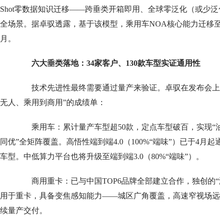
Shot零数据知识迁移——跨垂类开箱即用、全球零泛化（或少
全场景。据卓驭透露，基于该模型，乘用车NOA核心能力迁移
月。
六大垂类落地：34家客户、130款车型实证通用性
技术先进性最终需要通过量产来验证。卓驭在发布会上交
无人、乘用到商用”的成绩单：
乘用车：累计量产车型超50款，定点车型破百，实现“
同优”全矩阵覆盖。高悟性端到端4.0（100%“端味”）已于4月起通过
车型。中低算力平台也将升级至端到端3.0（80%“端味”）。
商用重卡：已与中国TOP6品牌全部建立合作，独创的“激
用于重卡，具备变焦感知能力——城区广角覆盖，高速窄视场远
续量产交付。