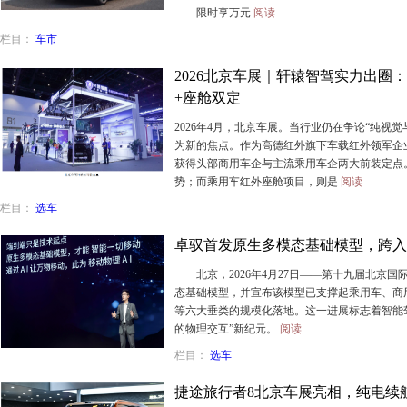
限时享万元
阅读
栏目：
车市
2026北京车展｜轩辕智驾实力出圈
+座舱双定
2026年4月，北京车展。当行业仍在争论“纯视
为新的焦点。作为高德红外旗下车载红外领军企
获得头部商用车企与主流乘用车企两大前装定点
势；而乘用车红外座舱项目，则是
阅读
栏目：
选车
卓驭首发原生多模态基础模型，跨入
北京，2026年4月27日——第十九届北京国
态基础模型，并宣布该模型已支撑起乘用车、商用重
等六大垂类的规模化落地。这一进展标志着智能驾
的物理交互”新纪元。
阅读
栏目：
选车
捷途旅行者8北京车展亮相，纯电续航